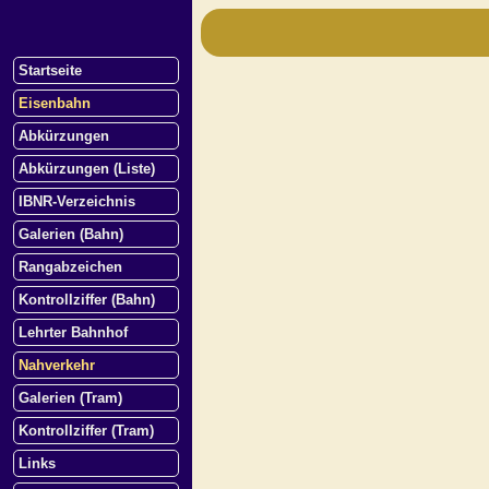
Startseite
Eisenbahn
Abkürzungen
Abkürzungen (Liste)
IBNR-Verzeichnis
Galerien (Bahn)
Rangabzeichen
Kontrollziffer (Bahn)
Lehrter Bahnhof
Nahverkehr
Galerien (Tram)
Kontrollziffer (Tram)
Links