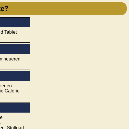
te?
d Tablet
en neueren
 neuen
e Galerie
ie
.
, Stuttgart