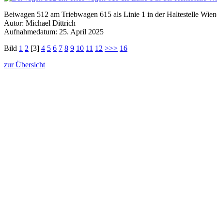
Beiwagen 512 am Triebwagen 615 als Linie 1 in der Haltestelle Wiene
Autor: Michael Dittrich
Aufnahmedatum: 25. April 2025
Bild
1
2
[3]
4
5
6
7
8
9
10
11
12
>>>
16
zur Übersicht