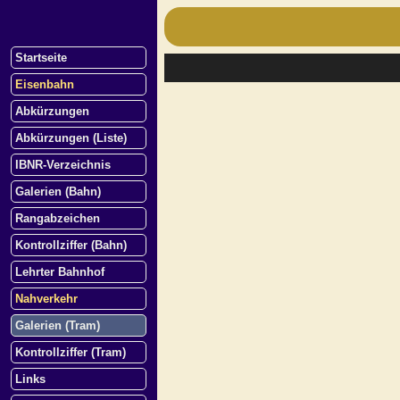
Startseite
Eisenbahn
Abkürzungen
Abkürzungen (Liste)
IBNR-Verzeichnis
Galerien (Bahn)
Rangabzeichen
Kontrollziffer (Bahn)
Lehrter Bahnhof
Nahverkehr
Galerien (Tram)
Kontrollziffer (Tram)
Links