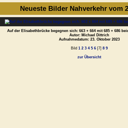
Neueste Bilder Nahverkehr vom 2
Auf der Elisabethbrücke begegnen sich: 663 + 664 mit 685 + 686 beid
Autor: Michael Dittrich
Aufnahmedatum: 23. Oktober 2023
Bild
1
2
3
4
5
6
[7]
8
9
zur Übersicht