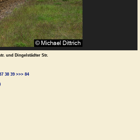
r. und Dingelstädter Str.
37
38
39
>>>
84
)