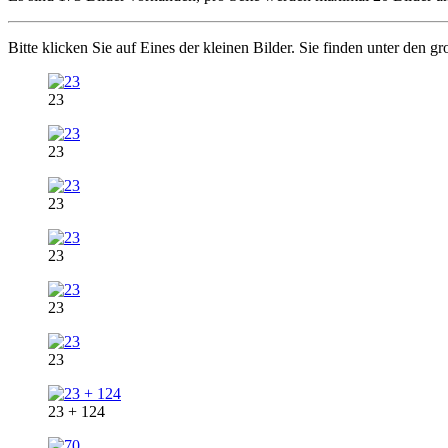
Bitte klicken Sie auf Eines der kleinen Bilder. Sie finden unter den g
23
23
23
23
23
23
23 + 124