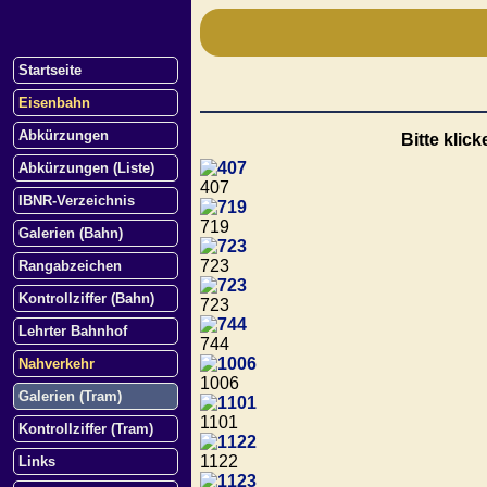
Startseite
Eisenbahn
Abkürzungen
Bitte klic
Abkürzungen (Liste)
407
IBNR-Verzeichnis
719
Galerien (Bahn)
723
Rangabzeichen
Kontrollziffer (Bahn)
723
Lehrter Bahnhof
744
Nahverkehr
1006
Galerien (Tram)
1101
Kontrollziffer (Tram)
1122
Links