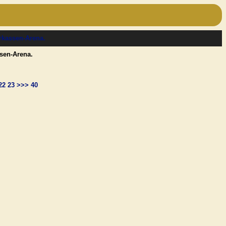
ssen-Arena.
22
23
>>>
40