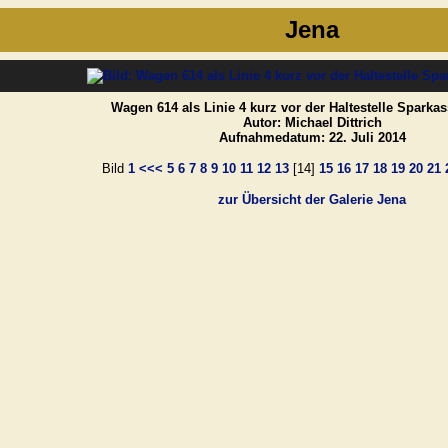
Jena
Wagen 614 als Linie 4 kurz vor der Haltestelle Sparka
Autor: Michael Dittrich
Aufnahmedatum: 22. Juli 2014
Bild
1
<<<
5
6
7
8
9
10
11
12
13
[14]
15
16
17
18
19
20
21
zur Übersicht der Galerie Jena