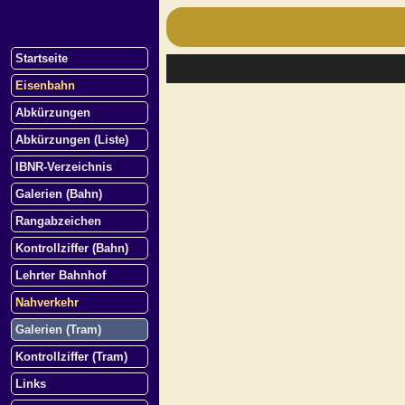
Startseite
Eisenbahn
Abkürzungen
Abkürzungen (Liste)
IBNR-Verzeichnis
Galerien (Bahn)
Rangabzeichen
Kontrollziffer (Bahn)
Lehrter Bahnhof
Nahverkehr
Galerien (Tram)
Kontrollziffer (Tram)
Links