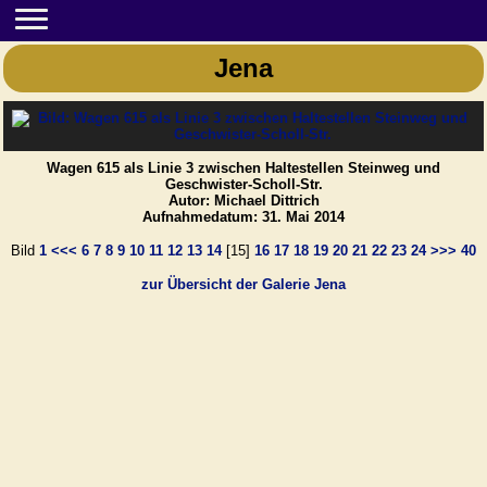
Jena
Wagen 615 als Linie 3 zwischen Haltestellen Steinweg und
Geschwister-Scholl-Str.
Autor: Michael Dittrich
Aufnahmedatum: 31. Mai 2014
Bild
1
<<<
6
7
8
9
10
11
12
13
14
[15]
16
17
18
19
20
21
22
23
24
>>>
40
zur Übersicht der Galerie Jena