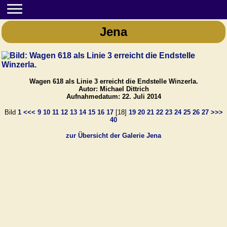
Jena
Wagen 618 als Linie 3 erreicht die Endstelle Winzerla.
Autor: Michael Dittrich
Aufnahmedatum: 22. Juli 2014
Bild
1
<<<
9
10
11
12
13
14
15
16
17
[18]
19
20
21
22
23
24
25
26
27
>>>
40
zur Übersicht der Galerie Jena